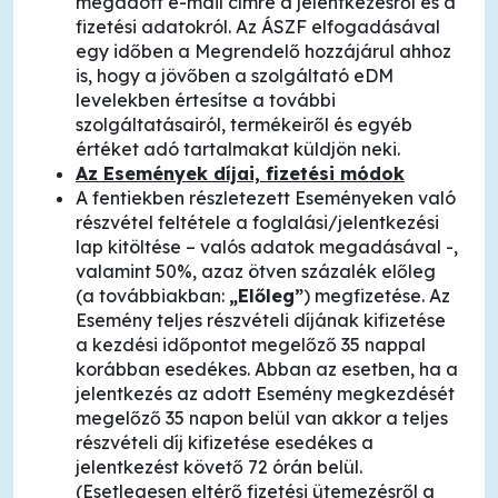
megadott e-mail címre a jelentkezésről és a
fizetési adatokról. Az ÁSZF elfogadásával
egy időben a Megrendelő hozzájárul ahhoz
is, hogy a jövőben a szolgáltató eDM
levelekben értesítse a további
szolgáltatásairól, termékeiről és egyéb
értéket adó tartalmakat küldjön neki.
Az Események díjai, fizetési módok
A fentiekben részletezett Eseményeken való
részvétel feltétele a foglalási/jelentkezési
lap kitöltése – valós adatok megadásával -,
valamint 50%, azaz ötven százalék előleg
(a továbbiakban:
„Előleg”
) megfizetése. Az
Esemény teljes részvételi díjának kifizetése
a kezdési időpontot megelőző 35 nappal
korábban esedékes. Abban az esetben, ha a
jelentkezés az adott Esemény megkezdését
megelőző 35 napon belül van akkor a teljes
részvételi díj kifizetése esedékes a
jelentkezést követő 72 órán belül.
(Esetlegesen eltérő fizetési ütemezésről a