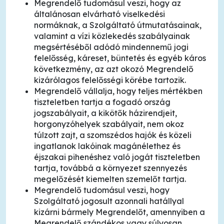
Megrendelő tudomásul veszi, hogy az
általánosan elvárható viselkedési
normáknak, a Szolgáltató útmutatásainak,
valamint a vízi közlekedés szabályainak
megsértéséből adódó mindennemű jogi
felelősség, káreset, büntetés és egyéb káros
következmény, az azt okozó Megrendelő
kizárólagos felelősségi körébe tartozik.
Megrendelő vállalja, hogy teljes mértékben
tiszteletben tartja a fogadó ország
jogszabályait, a kikötők házirendjeit,
horgonyzóhelyek szabályait, nem okoz
túlzott zajt, a szomszédos hajók és közeli
ingatlanok lakóinak magánélethez és
éjszakai pihenéshez való jogát tiszteletben
tartja, továbbá a környezet szennyezés
megelőzését kiemelten szemelőt tartja.
Megrendelő tudomásul veszi, hogy
Szolgáltató jogosult azonnali hatállyal
kizárni bármely Megrendelőt, amennyiben a
Megrendelő szándékos vagy súlyosan