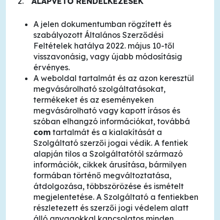
ALAPVETŐ RENDELKEZÉSEK
A jelen dokumentumban rögzített és
szabályozott Általános Szerződési
Feltételek hatálya 2022. május 10-től
visszavonásig, vagy újabb módosításig
érvényes.
A weboldal tartalmát és az azon keresztül
megvásárolható szolgáltatásokat,
termékeket és az eseményeken
megvásárolható vagy kapott írásos és
szóban elhangzó információkat, továbbá
com
tartalmát és a kialakítását a
Szolgáltató szerzői jogai védik. A fentiek
alapján tilos a Szolgáltatótól származó
információk, cikkek árusítása, bármilyen
formában történő megváltoztatása,
átdolgozása, többszörözése és ismételt
megjelentetése. A Szolgáltató a fentiekben
részletezett és szerzői jogi védelem alatt
álló anyagokkal kapcsolatos minden