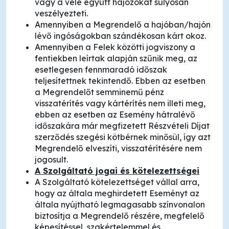
vagy a vele együtt hajózókat súlyosan
veszélyezteti.
Amennyiben a Megrendelő a hajóban/hajón
lévő ingóságokban szándékosan kárt okoz.
Amennyiben a Felek közötti jogviszony a
fentiekben leírtak alapján szűnik meg, az
esetlegesen fennmaradó időszak
teljesítettnek tekintendő. Ebben az esetben
a Megrendelőt semminemű pénz
visszatérítés vagy kártérítés nem illeti meg,
ebben az esetben az Esemény hátralévő
időszakára már megfizetett Részvételi Díjat
szerződés szegési kötbérnek minősül, így azt
Megrendelő elveszíti, visszatérítésére nem
jogosult.
A Szolgáltató jogai és kötelezettségei
A Szolgáltató kötelezettséget vállal arra,
hogy az általa meghirdetett Eseményt az
általa nyújtható legmagasabb színvonalon
biztosítja a Megrendelő részére, megfelelő
képesítéssel, szakértelemmel és