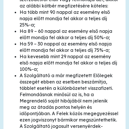
az alábbi kötbér megfizetésére köteles:
Ha több mint 90 nappal az esemény első
napja előtt mondja fel akkor a teljes díj
25%-a;
Ha 89 – 60 nappal az esemény első napja
előtt mondja fel akkor a teljes díj 50%-a;
Ha 59 – 30 nappal az esemény első napja
előtt mondja fel akkor a teljes díj 75%-a;
Ha kevesebb mint 29 nappal az esemény
első napja előtt mondja fel akkor a teljes díj
100%-a;
A Szolgáltató a már megfizetett Előlegek
összegét ebben az esetben beszámítja,
többlet esetén a különbözetet visszafizeti.
Felmondásnak minősül az is, ha a
Megrendelő saját hibájából nem jelenik
meg az átadás pontos helyén és
időpontjában. A Felek közös megegyezéssel
ezen jogviszonyt bármikor megszüntethetik.
A Szolgáltató jogosult versenyérdek-