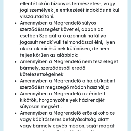
ellentét okán bizonyos természetes-, vagy
jogi személyek jelentkezését indoklás nélkül
visszautasítani.
Amennyiben a Megrendelő súlyos
szerződésszegést követ el, abban az
esetben Szolgáltató azonnali hatállyal
jogosult rendkívüli felmondással élni, ilyen
okoknak minősülnek különösen, de nem
teljes körűen az alábbiak:
Amennyiben a Megrendelő nem tesz eleget
bármely, szerződésből eredő
kötelezettségeinek.
Amennyiben a Megrendelő a hajót/kabint
szerződést megszegő módon használja
Amennyiben a Megrendelő az érintett
kikötők, horgonyzóhelyek házirendjét
súlyosan megsérti.
Amennyiben a Megrendelő erős alkoholos
vagy kábítószeres befolyásoltság alatt
vagy bármely egyéb módon, saját magát