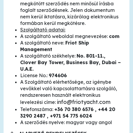
megkötött szerződés nem minősül írásba
foglalt szerződésnek. Jelen dokumentum
nem kerül iktatásra, kizárólag elektronikus
formában kerül megkötésre.
Szolgáltató adatai:
A szolgáltató weboldal megnevezése:
com
A szolgáltató neve:
Friot Ship
Management
A szolgáltató székhelye:
No. 801-11.,
Clover Bay Tower, Business Bay, Dubai –
U.A.E.
License No.:
974606
A Szolgáltató elérhetősége, az igénybe
vevőkkel való kapcsolattartásra szolgáló,
rendszeresen használt elektronikus
info@friotyacht.com
levelezési címe:
Telefonszáma:
+36 70 380 6576 , +44 20
3290 2487 , +971 54 775 6024
A szerződés nyelve: magyar vagy angol