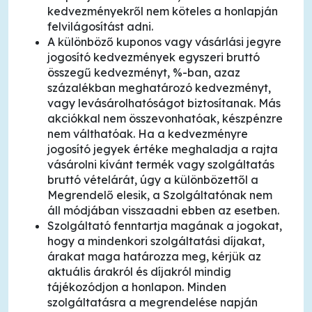
kedvezményekről nem köteles a honlapján
felvilágosítást adni.
A különböző kuponos vagy vásárlási jegyre
jogosító kedvezmények egyszeri bruttó
összegű kedvezményt, %-ban, azaz
százalékban meghatározó kedvezményt,
vagy levásárolhatóságot biztosítanak. Más
akciókkal nem összevonhatóak, készpénzre
nem válthatóak. Ha a kedvezményre
jogosító jegyek értéke meghaladja a rajta
vásárolni kívánt termék vagy szolgáltatás
bruttó vételárát, úgy a különbözettől a
Megrendelő elesik, a Szolgáltatónak nem
áll módjában visszaadni ebben az esetben.
Szolgáltató fenntartja magának a jogokat,
hogy a mindenkori szolgáltatási díjakat,
árakat maga határozza meg, kérjük az
aktuális árakról és díjakról mindig
tájékozódjon a honlapon. Minden
szolgáltatásra a megrendelése napján