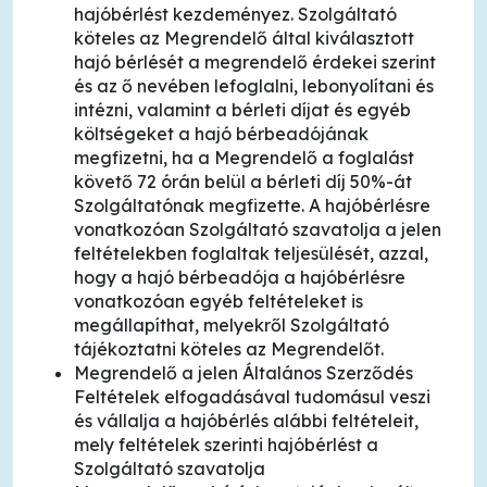
hajóbérlést kezdeményez. Szolgáltató
köteles az Megrendelő által kiválasztott
hajó bérlését a megrendelő érdekei szerint
és az ő nevében lefoglalni, lebonyolítani és
intézni, valamint a bérleti díjat és egyéb
költségeket a hajó bérbeadójának
megfizetni, ha a Megrendelő a foglalást
követő 72 órán belül a bérleti díj 50%-át
Szolgáltatónak megfizette. A hajóbérlésre
vonatkozóan Szolgáltató szavatolja a jelen
feltételekben foglaltak teljesülését, azzal,
hogy a hajó bérbeadója a hajóbérlésre
vonatkozóan egyéb feltételeket is
megállapíthat, melyekről Szolgáltató
tájékoztatni köteles az Megrendelőt.
Megrendelő a jelen Általános Szerződés
Feltételek elfogadásával tudomásul veszi
és vállalja a hajóbérlés alábbi feltételeit,
mely feltételek szerinti hajóbérlést a
Szolgáltató szavatolja