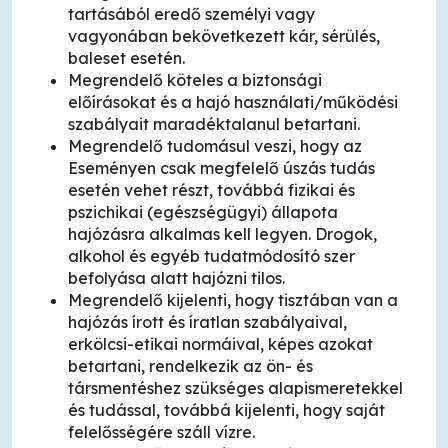
tartásából eredő személyi vagy
vagyonában bekövetkezett kár, sérülés,
baleset esetén.
Megrendelő köteles a biztonsági
előírásokat és a hajó használati/működési
szabályait maradéktalanul betartani.
Megrendelő tudomásul veszi, hogy az
Eseményen csak megfelelő úszás tudás
esetén vehet részt, továbbá fizikai és
pszichikai (egészségügyi) állapota
hajózásra alkalmas kell legyen. Drogok,
alkohol és egyéb tudatmódosító szer
befolyása alatt hajózni tilos.
Megrendelő kijelenti, hogy tisztában van a
hajózás írott és íratlan szabályaival,
erkölcsi-etikai normáival, képes azokat
betartani, rendelkezik az ön- és
társmentéshez szükséges alapismeretekkel
és tudással, továbbá kijelenti, hogy saját
felelősségére száll vízre.