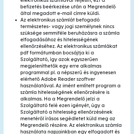
elektronikus számlával teljesíti, ezt a
befizetés beérkezése után a Megrendelő
által megadott e-mail címre küldi.
Az elektronikus számlát befogadó
természetes- vagy jogi személynek nincs
szüksége semmiféle beruházásra a számla
elfogadásához és hitelességének
ellenőrzéséhez. Az elektronikus számlákat
pdf formátumban bocsájtja ki a
Szolgáltató, így azok egyszerűen
megjeleníthetők egy erre alkalmas
programmal pl. a népszerű és ingyenesen
elérhető Adobe Reader szoftver
használatával. Az imént említett program a
számla hitelességének ellenőrzésére is
alkalmas. Ha a Megrendelő jelzi a
Szolgáltató felé ezen igényét, úgy a
Szolgáltató a hitelesség ellenőrzésének
menetéről írásos segédletet küld meg az
Megrendelő részére. Az elektronikus számla
használata napjainkban egy elfogadott és