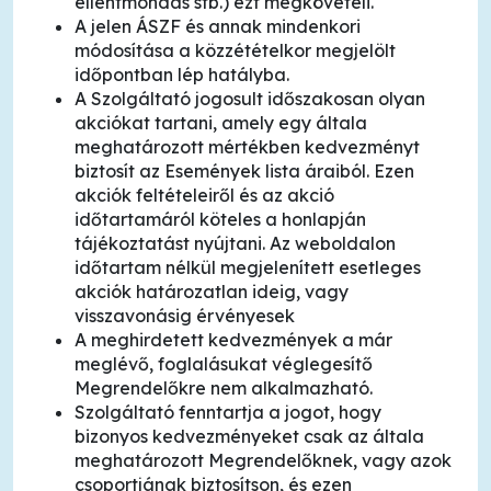
ellentmondás stb.) ezt megköveteli.
A jelen ÁSZF és annak mindenkori
módosítása a közzétételkor megjelölt
időpontban lép hatályba.
A Szolgáltató jogosult időszakosan olyan
akciókat tartani, amely egy általa
meghatározott mértékben kedvezményt
biztosít az Események lista áraiból. Ezen
akciók feltételeiről és az akció
időtartamáról köteles a honlapján
tájékoztatást nyújtani. Az weboldalon
időtartam nélkül megjelenített esetleges
akciók határozatlan ideig, vagy
visszavonásig érvényesek
A meghirdetett kedvezmények a már
meglévő, foglalásukat véglegesítő
Megrendelőkre nem alkalmazható.
Szolgáltató fenntartja a jogot, hogy
bizonyos kedvezményeket csak az általa
meghatározott Megrendelőknek, vagy azok
csoportjának biztosítson, és ezen