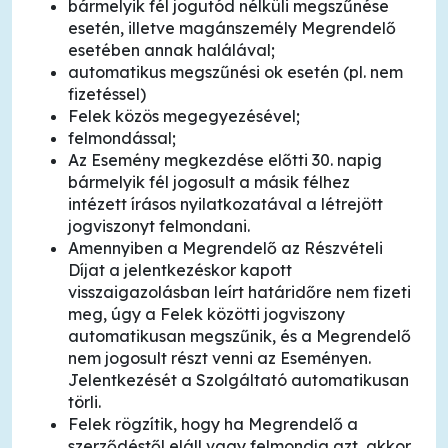
bármelyik fél jogutód nélküli megszűnése
esetén, illetve magánszemély Megrendelő
esetében annak halálával;
automatikus megszűnési ok esetén (pl. nem
fizetéssel)
Felek közös megegyezésével;
felmondással;
Az Esemény megkezdése előtti 30. napig
bármelyik fél jogosult a másik félhez
intézett írásos nyilatkozatával a létrejött
jogviszonyt felmondani.
Amennyiben a Megrendelő az Részvételi
Díjat a jelentkezéskor kapott
visszaigazolásban leírt határidőre nem fizeti
meg, úgy a Felek közötti jogviszony
automatikusan megszűnik, és a Megrendelő
nem jogosult részt venni az Eseményen.
Jelentkezését a Szolgáltató automatikusan
törli.
Felek rögzítik, hogy ha Megrendelő a
szerződéstől eláll vagy felmondja azt, akkor