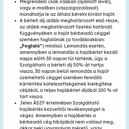
Megrendelő csak írásban (ajánlott levél),
vagy e-mailben (visszaigazolással)
mondhatja le az általa bérelni kívánt hajót.
A bérleti díj alább meghatározott első része,
az alább meghatározott fizetési határidő
függvényében a hajót bérbeadó céggel
szemben foglalónak (a továbbiakban:
„Foglaló”
) minősül. Lemondás esetén,
amennyiben a lemondás a hajóbérlet kezdő
napja előtti 30 napon túl történik, úgy a
Szolgáltató a bérleti díj 50%-át tartja
vissza, 30 napon belüli lemondás a hajót
üzemeltető céggel szemben fennálló
kártérítési kötelezettségeinek kielégítése
céljából, a teljes hajóbérlet díjából 100 %-ot
tart vissza.
Jelen ÁSZF értelmében Szolgáltató
hajóbérlés közvetítői tevékenységet is
végez. Amennyiben a hajóbérlés a
bérbeadó cég hibájából nem valósul meg,
akkor neki ugyanolyan méretű, vagy