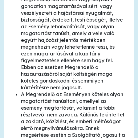
gondatlan magatartásával sérti vagy
veszélyezteti a hajóstársai nyugalmát,
biztonságát, érdekeit, testi épségét, illetve
az Esemény lebonyolítását, vagy olyan
magatartást tanúsít, amely a vele való
együtt hajózást jelentős mértékben
megnehezíti vagy lehetetlenné teszi, és
ezen magatartásával a kapitány
figyelmeztetése ellenére sem hagy fel.
Ebben az esetben Megrendelő a
hazautazásáról saját költségén maga
köteles gondoskodni és semmilyen
kártérítésre nem jogosult.
A Megrendelő az Eseményen köteles olyan
magatartást tanúsítani, amellyel az
esemény megtartását, valamint a többi
résztvevőt nem zavarja. Különös tekintettel
a zaklató, közízlést, és emberi méltóságot
sértő megnyilvánulásokra. Ennek
megsértése esetén a Szolgáltató jogosult a