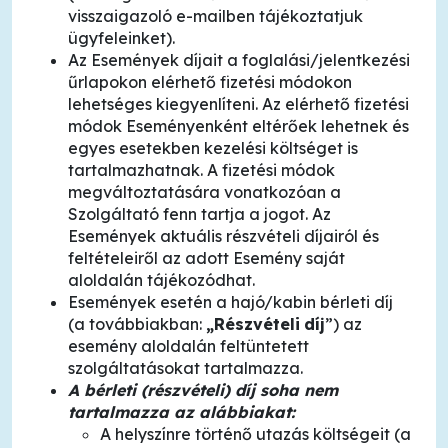
visszaigazoló e-mailben tájékoztatjuk
ügyfeleinket).
Az Események díjait a foglalási/jelentkezési
űrlapokon elérhető fizetési módokon
lehetséges kiegyenlíteni. Az elérhető fizetési
módok Eseményenként eltérőek lehetnek és
egyes esetekben kezelési költséget is
tartalmazhatnak. A fizetési módok
megváltoztatására vonatkozóan a
Szolgáltató fenn tartja a jogot. Az
Események aktuális részvételi díjairól és
feltételeiről az adott Esemény saját
aloldalán tájékozódhat.
Események esetén a hajó/kabin bérleti díj
(a továbbiakban:
„Részvételi
díj
”) az
esemény aloldalán feltüntetett
szolgáltatásokat tartalmazza.
A bérleti (részvételi) díj soha nem
tartalmazza az alábbiakat:
A helyszínre történő utazás költségeit (a