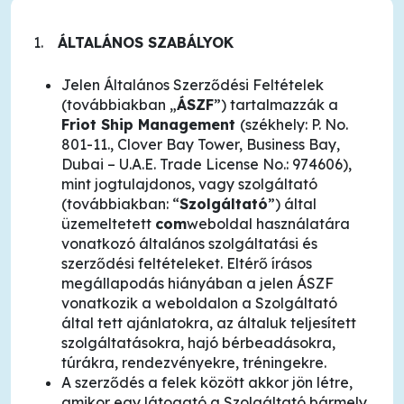
ÁLTALÁNOS SZABÁLYOK
Jelen Általános Szerződési Feltételek
(továbbiakban „
ÁSZF
”) tartalmazzák a
Friot Ship Management
(székhely: P. No.
801-11., Clover Bay Tower, Business Bay,
Dubai – U.A.E. Trade License No.: 974606),
mint jogtulajdonos, vagy szolgáltató
(továbbiakban: “
Szolgáltató
”) által
üzemeltetett
com
weboldal használatára
vonatkozó általános szolgáltatási és
szerződési feltételeket. Eltérő írásos
megállapodás hiányában a jelen ÁSZF
vonatkozik a weboldalon a Szolgáltató
által tett ajánlatokra, az általuk teljesített
szolgáltatásokra, hajó bérbeadásokra,
túrákra, rendezvényekre, tréningekre.
A szerződés a felek között akkor jön létre,
amikor egy látogató a Szolgáltató bármely