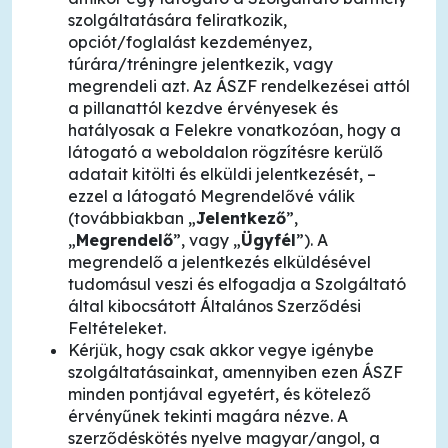
szolgáltatására feliratkozik,
opciót/foglalást kezdeményez,
túrára/tréningre jelentkezik, vagy
megrendeli azt. Az ÁSZF rendelkezései attól
a pillanattól kezdve érvényesek és
hatályosak a Felekre vonatkozóan, hogy a
látogató a weboldalon rögzítésre kerülő
adatait kitölti és elküldi jelentkezését, –
ezzel a látogató Megrendelővé válik
(továbbiakban „
Jelentkező
”,
„
Megrendelő
”, vagy „
Ügyfél
”). A
megrendelő a jelentkezés elküldésével
tudomásul veszi és elfogadja a Szolgáltató
által kibocsátott Általános Szerződési
Feltételeket.
Kérjük, hogy csak akkor vegye igénybe
szolgáltatásainkat, amennyiben ezen ÁSZF
minden pontjával egyetért, és kötelező
érvényűnek tekinti magára nézve. A
szerződéskötés nyelve magyar/angol, a