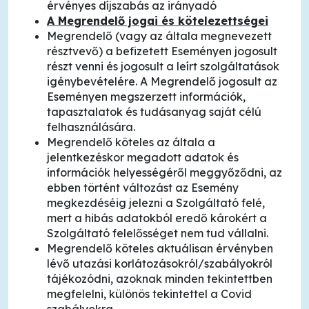
érvényes díjszabás az irányadó
A Megrendelő jogai és kötelezettségei
Megrendelő (vagy az általa megnevezett
résztvevő) a befizetett Eseményen jogosult
részt venni és jogosult a leírt szolgáltatások
igénybevételére. A Megrendelő jogosult az
Eseményen megszerzett információk,
tapasztalatok és tudásanyag saját célú
felhasználására.
Megrendelő köteles az általa a
jelentkezéskor megadott adatok és
információk helyességéről meggyőződni, az
ebben történt változást az Esemény
megkezdéséig jelezni a Szolgáltató felé,
mert a hibás adatokból eredő károkért a
Szolgáltató felelősséget nem tud vállalni.
Megrendelő köteles aktuálisan érvényben
lévő utazási korlátozásokról/szabályokról
tájékozódni, azoknak minden tekintettben
megfelelni, különös tekintettel a Covid