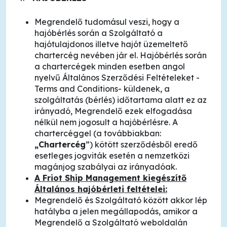
Megrendelő tudomásul veszi, hogy a
hajóbérlés során a Szolgáltató a
hajótulajdonos illetve hajót üzemeltető
chartercég nevében jár el. Hajóbérlés során
a chartercégek minden esetben angol
nyelvű Általános Szerződési Feltételeket -
Terms and Conditions- küldenek, a
szolgáltatás (bérlés) időtartama alatt ez az
irányadó, Megrendelő ezek elfogadása
nélkül nem jogosult a hajóbérlésre. A
chartercéggel (a továbbiakban:
„Chartercég
”) kötött szerződésből eredő
esetleges jogviták esetén a nemzetközi
magánjog szabályai az irányadóak.
A
Friot Ship Management
kiegészítő
Általános hajóbérleti feltételei:
Megrendelő és Szolgáltató között akkor lép
hatályba a jelen megállapodás, amikor a
Megrendelő a Szolgáltató weboldalán