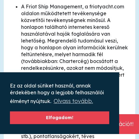
A Friot Ship Management, a friotyacht.com
oldalon működtetett tevékenysége
közvetítői tevékenységnek minősül. A
honlapon található internetes kereső
használatával hajók foglalására van
lehetőség. Megrendelő tudomásul veszi,
hogy a honlapon olyan információk kerülnek
feltüntetésre, melyet harmadik fél
(továbbiakban: Chartercég) bocsátott a
rendelkezésünkre, azokat nem módosítjuk,
sem nem ellenőrizzük, így azok tartalmáért
az esetleges valótlanságokért, hibákért
Ez az oldal sütiket használ, annak
valamint a Chartercég későbbiek során
érdekében hogy a legjobb felhasználói
tanúsított magatartásáért a
Olvass tovább.
élményt nyújtsuk.
felelősségünket kizárjuk.
A honlapunk működésével kapcsolatban
felmerülő rajtunk kívül álló okkal
Elfogadom!
összefüggésben keletkezett hibákért (pl.
Kérj ingyenes konzultációt!
megjelenési, technikai hiba, félbeszakadás,
stb.), pontatlanságokért, téves