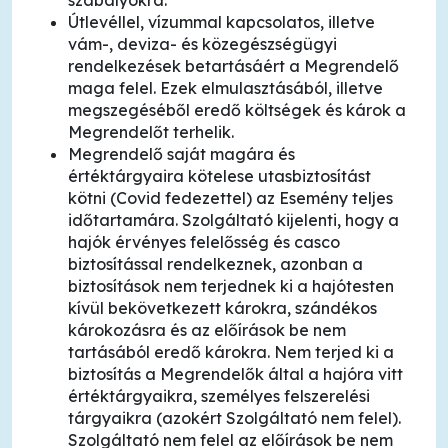
szabályokra.
Útlevéllel, vízummal kapcsolatos, illetve
vám-, deviza- és közegészségügyi
rendelkezések betartásáért a Megrendelő
maga felel. Ezek elmulasztásából, illetve
megszegéséből eredő költségek és károk a
Megrendelőt terhelik.
Megrendelő saját magára és
értéktárgyaira kötelese utasbiztosítást
kötni (Covid fedezettel) az Esemény teljes
időtartamára. Szolgáltató kijelenti, hogy a
hajók érvényes felelősség és casco
biztosítással rendelkeznek, azonban a
biztosítások nem terjednek ki a hajótesten
kívül bekövetkezett károkra, szándékos
károkozásra és az előírások be nem
tartásából eredő károkra. Nem terjed ki a
biztosítás a Megrendelők által a hajóra vitt
értéktárgyaikra, személyes felszerelési
tárgyaikra (azokért Szolgáltató nem felel).
Szolgáltató nem felel az előírások be nem