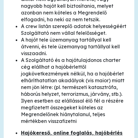
nagyobb hajót kell biztosítania, melyet
azonban nem köteles a Megrendelő
elfogadni, ha neki az nem tetszik.
A crew listán szereplő adatok helyességéért
Szolgáltató nem vállal felelősséget.
A hajót tele üzemanyag tartállyal kell
átvenni, és tele üzemanyag tartállyal kell
visszaadni.
A Szolgáltató és a hajótulajdonos charter
cég elállhat a hajóbérlettől
jogkövetkezmények nélkül, ha a hajóbérlet
elháríthatatlan akadályok (vis maior) miatt
nem jön létre: (pl. természeti katasztrófa,
háborús helyzet, terrorizmus, járvány, stb.).
Ilyen esetben az elállással élő fél a részére
megfizetett összegeket köteles az
Megrendelőnek hiánytalanul, teljes
mértékben visszafizetni
Hajókereső, online foglalás, hajóbérlés