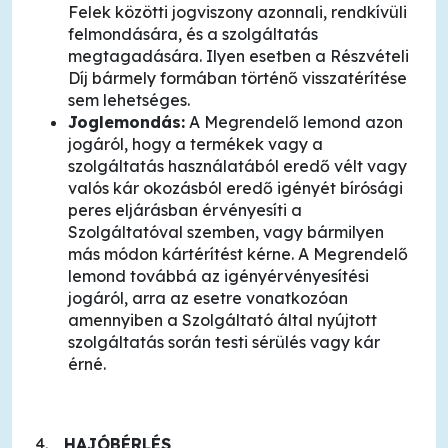
Felek közötti jogviszony azonnali, rendkívüli
felmondására, és a szolgáltatás
megtagadására. Ilyen esetben a Részvételi
Díj bármely formában történő visszatérítése
sem lehetséges.
Joglemondás:
A Megrendelő lemond azon
jogáról, hogy a termékek vagy a
szolgáltatás használatából eredő vélt vagy
valós kár okozásból eredő igényét bírósági
peres eljárásban érvényesíti a
Szolgáltatóval szemben, vagy bármilyen
más módon kártérítést kérne. A Megrendelő
lemond továbbá az igényérvényesítési
jogáról, arra az esetre vonatkozóan
amennyiben a Szolgáltató által nyújtott
szolgáltatás során testi sérülés vagy kár
érné.
HAJÓBÉRLÉS