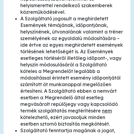
helyismerettel rendelkező szakemberek
közreműködésével.
A Szolgáltató jogosult a meghirdetett
Események témájának, időpontjának,
helyszínének, útvonalának valamint a tréner
személyének az egyoldalú módosítására –
ide értve az egyes meghirdetett események
törlésének lehetőségét is. Az Események
esetleges törléséről illetőleg időpont-, vagy
helyszín módosulásáról a Szolgáltató
köteles a Megrendelőt legalább a
módosítással érintett esemény időpontjától
számított öt munkanappal megelőzően
értesíteni. A Szolgáltató ebben a nemvárt
esetben a Megrendelő által esetleg
megvásárolt repülőjegy vagy kapcsolódó
termék szolgáltatás megtérítésére
nem
kötelezhető, ezért javasoljuk minden
esetben sztornó biztosítás megkötését.
Szolgáltató fenntartja magának a jogot,