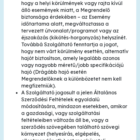
hogy a helyi körülmények vagy rajta kívül
álló események miatt, a Megrendelő
biztonsága érdekében – az Esemény
időtartama alatt, megváltoztassa a
tervezett útvonalat/programot vagy az
éjszakázás (kikötés-horgonyzás) helyszínét.
Továbbá Szolgáltató fenntartja a jogot,
hogy nem várt körülmény esettén, alternatív
hajót biztosítson, amely legalább azonos
vagy nagyobb méretű/jobb specifikációjú
hajó (Drágább hajó esetén
Megrendelőknek a különbözetet nem kell
megfizetniük).
A Szolgáltató jogosult a jelen Általános
Szerződési Feltételek egyoldalú
módosítására, mindazon esetekben, amikor
a gazdasági, vagy szolgáltatási
feltételeiben változás áll be, vagy a
szerződés szövegében található szövegi
környezet (helyesírás, elgépelés,