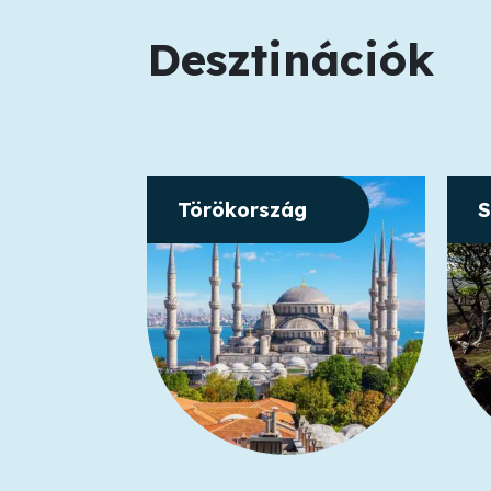
Desztinációk
Törökország
S