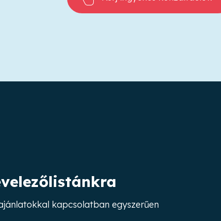
evelezőlistánkra
s ajánlatokkal kapcsolatban egyszerűen