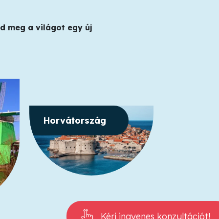
d meg a világot egy új
Indiai-ó
Horvátország
Kérj ingyenes konzultációt!