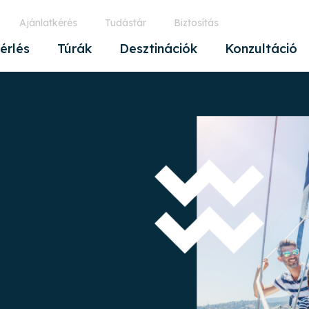
Ajánlatkérés
Tudástár
Biztosítás
érlés
Túrák
Desztinációk
Konzultáció