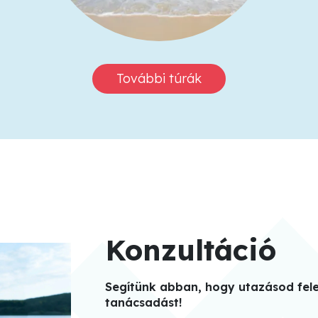
További túrák
Konzultáció
Segítünk abban, hogy utazásod felej
tanácsadást!