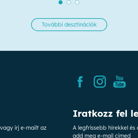
További desztinációk
Iratkozz fel l
vagy írj e-mailt az
A legfrissebb hírekkel é
add meg e-mail címed