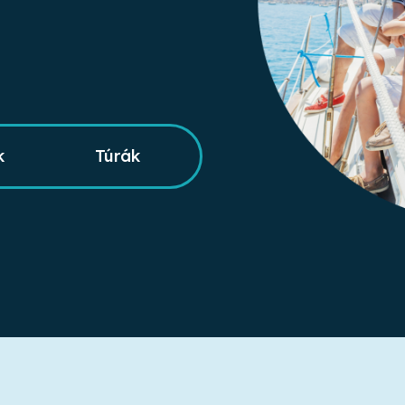
k
Túrák