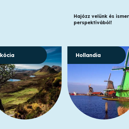
Hajózz velünk és ismer
perspektívából!
kócia
Hollandia