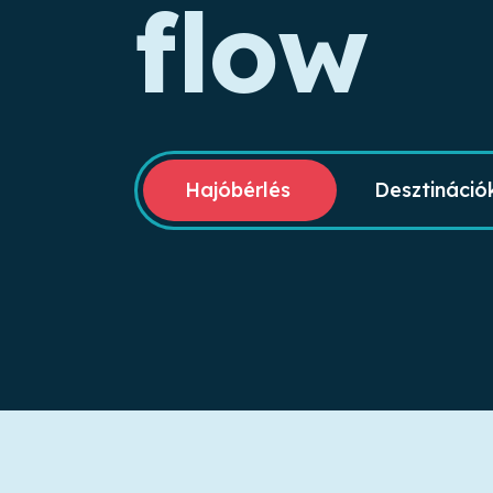
flow
Hajóbérlés
Desztináció