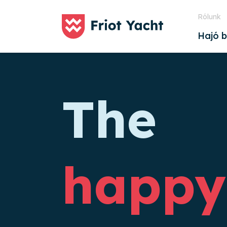
Rólunk
Hajó b
The
happy