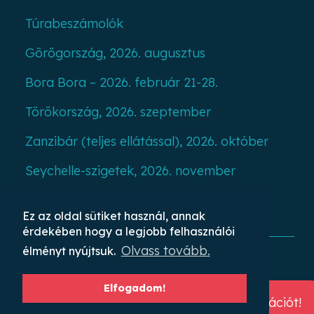
Túrabeszámolók
Görögország, 2026. augusztus
Bora Bora – 2026. február 21-28.
Törökország, 2026. szeptember
Zanzibár (teljes ellátással), 2026. október
Seychelle-szigetek, 2026. november
Ajánlatkérés
Ez az oldal sütiket használ, annak
érdekében hogy a legjobb felhasználói
Olvass tovább.
élményt nyújtsuk.
Rendezvények
Elfogadom!
Hajózás kapitánnyal
Kérj ingyenes konzultációt!