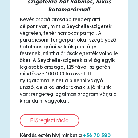
szigetekre hat kabinos, luxus
katamaránnal!
Kevés csodálatosabb tengerparti
célpont van, mint a Seychelle-szigetek
végtelen, fehér homokos partjai. A
paradicsomi tengerpartokat szegélyező
hatalmas gránitsziklák pont úgy
festenek, mintha óriások ejtették volna le
őket. A Seychelle-szigetek a világ egyik
legkisebb országa, 115 távoli szigetén
mindössze 100.000 lakossal. Itt
nyugalomra lelhet a pihenni vágyó
utazó, de a kalandoroknak is jó hírünk
van: rengeteg izgalmas program várja a
kirándulni vágyókat.
Előregisztráció
Kérdés estén hívj minket a
+36 70 380