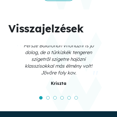
Visszajelzések
Persze Balatonon vitorlázni is jó
dolog, de a türkizkék tengeren
szigetről szigetre hajózni
klasszisokkal más élmény volt!
Jövőre foly kov.
Kriszta