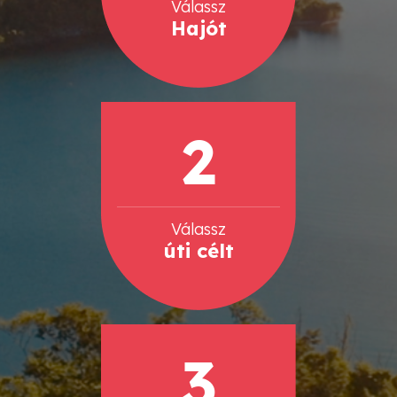
Válassz
Hajót
2
Válassz
úti célt
3