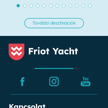
További desztinációk
Kapcsolat