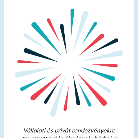
Vállalati és privát rendezvényekre