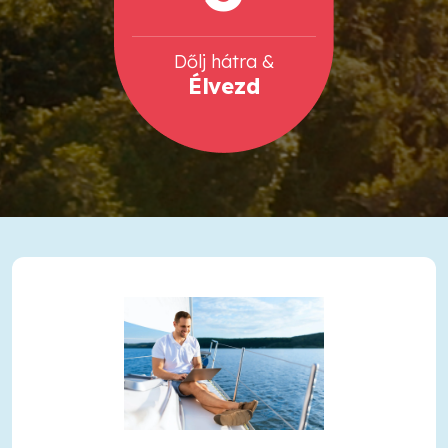
Dőlj hátra &
Élvezd