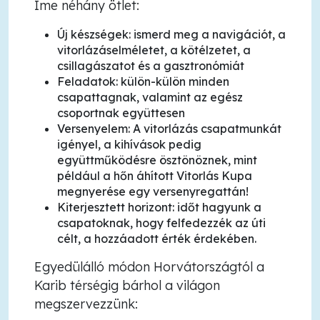
Íme néhány ötlet:
Új készségek: ismerd meg a navigációt, a
vitorlázáselméletet, a kötélzetet, a
csillagászatot és a gasztronómiát
Feladatok: külön-külön minden
csapattagnak, valamint az egész
csoportnak együttesen
Versenyelem: A vitorlázás csapatmunkát
igényel, a kihívások pedig
együttműködésre ösztönöznek, mint
például a hőn áhított Vitorlás Kupa
megnyerése egy versenyregattán!
Kiterjesztett horizont: időt hagyunk a
csapatoknak, hogy felfedezzék az úti
célt, a hozzáadott érték érdekében.
Egyedülálló módon Horvátországtól a
Karib térségig bárhol a világon
megszervezzünk: