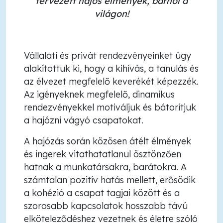
tervezett hajós élmények, bárhol a
világon!
Vállalati és privát rendezvényeinket úgy
alakítottuk ki, hogy a kihívás, a tanulás és
az élvezet megfelelő keverékét képezzék.
Az igényeknek megfelelő, dinamikus
rendezvényekkel motiváljuk és bátorítjuk
a hajózni vágyó csapatokat.
A hajózás során közösen átélt élmények
és ingerek vitathatatlanul ösztönzően
hatnak a munkatársakra, barátokra. A
számtalan pozitív hatás mellett, erősödik
a kohézió a csapat tagjai között és a
szorosabb kapcsolatok hosszabb távú
elköteleződéshez vezetnek és életre szóló