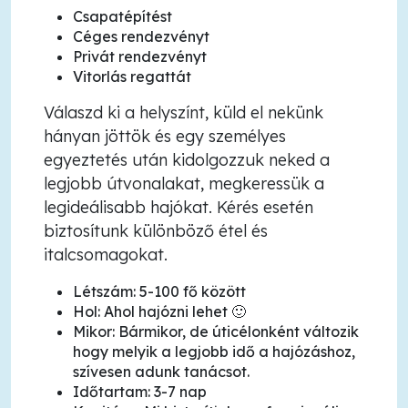
Csapatépítést
Céges rendezvényt
Privát rendezvényt
Vitorlás regattát
Válaszd ki a helyszínt, küld el nekünk
hányan jöttök és egy személyes
egyeztetés után kidolgozzuk neked a
legjobb útvonalakat, megkeressük a
legideálisabb hajókat. Kérés esetén
biztosítunk különböző étel és
italcsomagokat.
Létszám: 5-100 fő között
Hol: Ahol hajózni lehet 🙂
Mikor: Bármikor, de úticélonként változik
hogy melyik a legjobb idő a hajózáshoz,
szívesen adunk tanácsot.
Időtartam: 3-7 nap