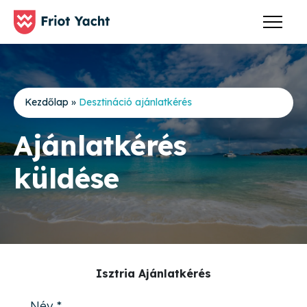
Kezdőlap
»
Desztináció ajánlatkérés
Ajánlatkérés
küldése
Isztria Ajánlatkérés
Név *