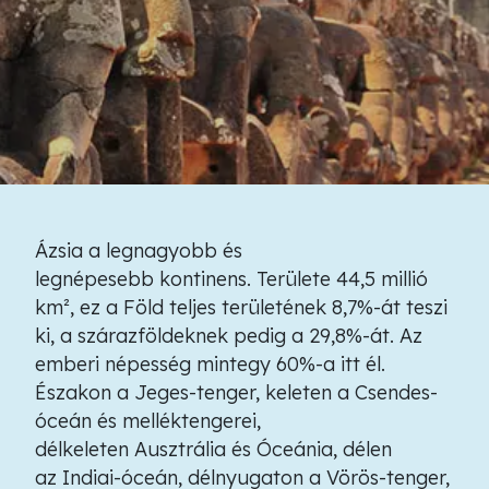
Ázsia a legnagyobb és
legnépesebb kontinens. Területe 44,5 millió
km², ez a Föld teljes területének 8,7%-át teszi
ki, a szárazföldeknek pedig a 29,8%-át. Az
emberi népesség mintegy 60%-a itt él.
Északon a Jeges-tenger, keleten a Csendes-
óceán és melléktengerei,
délkeleten Ausztrália és Óceánia, délen
az Indiai-óceán, délnyugaton a Vörös-tenger,