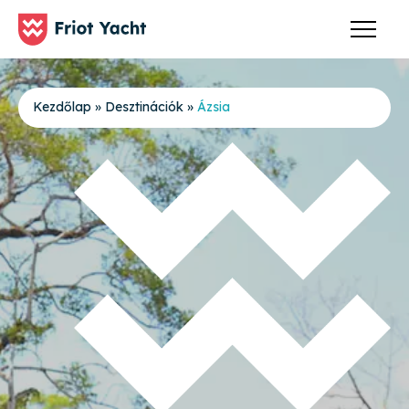
Kezdőlap
»
Desztinációk
»
Ázsia