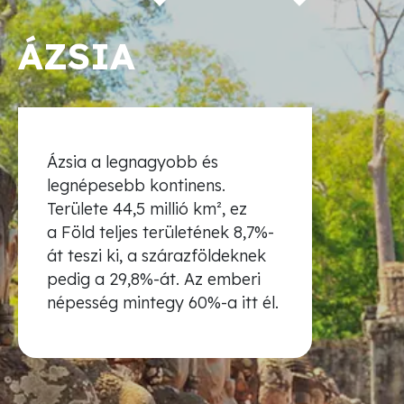
ÁZSIA
Ázsia a legnagyobb és
legnépesebb kontinens.
Területe 44,5 millió km², ez
a Föld teljes területének 8,7%-
át teszi ki, a szárazföldeknek
pedig a 29,8%-át. Az emberi
népesség mintegy 60%-a itt él.