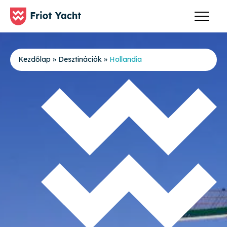
Kezdőlap
»
Desztinációk
»
Hollandia