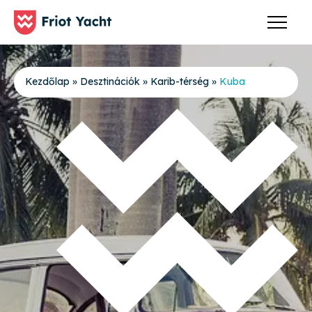
Kezdőlap
»
Desztinációk
»
Karib-térség
»
Kuba