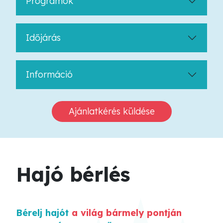
Programok
Időjárás
Információ
Ajánlatkérés küldése
Hajó bérlés
Bérelj hajót
a világ bármely pontján