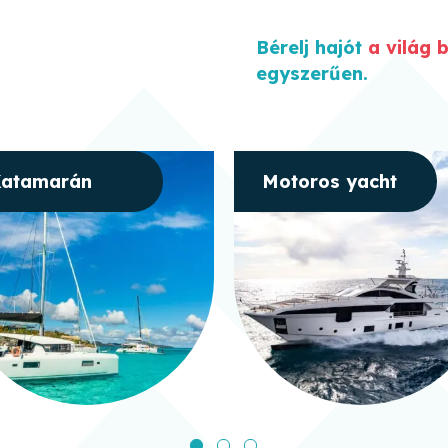
Bérelj hajót
a világ 
egyszerűen
.
atamarán
Motoros yacht