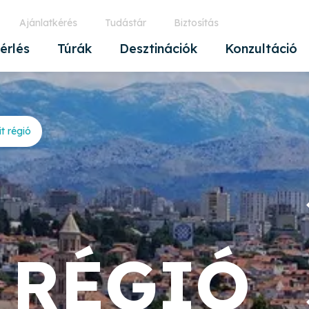
Ajánlatkérés
Tudástár
Biztosítás
érlés
Túrák
Desztinációk
Konzultáció
it régió
 RÉGIÓ