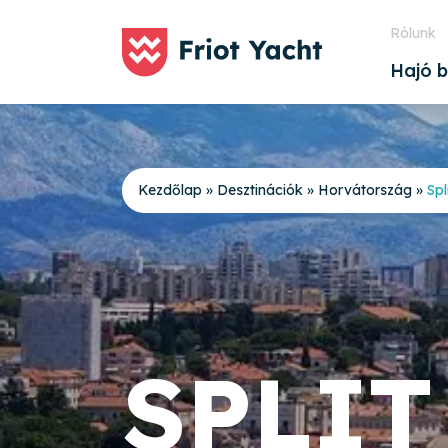
Rólunk
Hajó b
Kezdőlap
»
Desztinációk
»
Horvátország
»
Spl
SPLIT