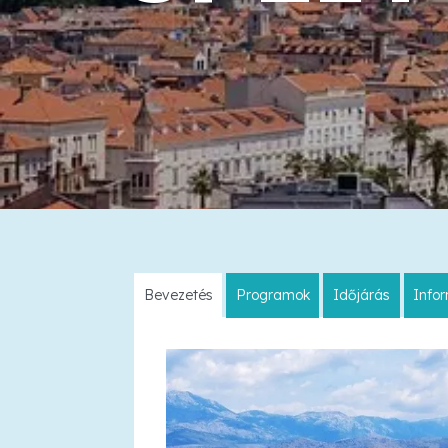
Bevezetés
Programok
Időjárás
Info