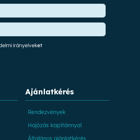
elmi irányelvek
et
Ajánlatkérés
Rendezvények
Hajózás kapitánnyal
Általános ajánlatkérés