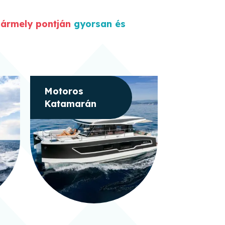
bármely pontján
gyorsan és
Motoros
Motorcs
Katamarán