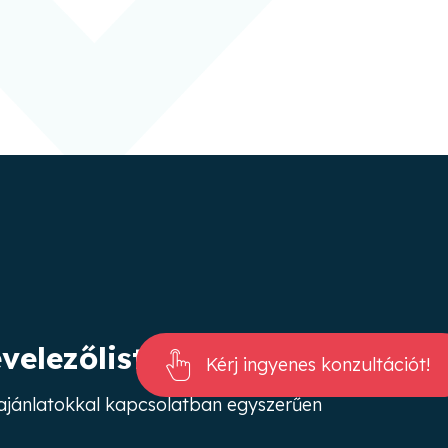
evelezőlistánkra
Kérj ingyenes konzultációt!
s ajánlatokkal kapcsolatban egyszerűen