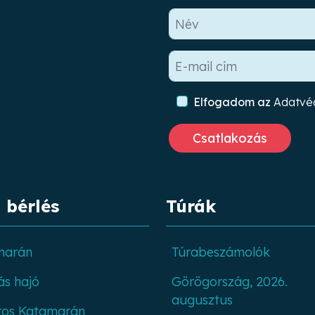
Elfogadom az
Adatvéd
 bérlés
Túrák
marán
Túrabeszámolók
ás hajó
Görögország, 2026.
augusztus
ros Katamarán