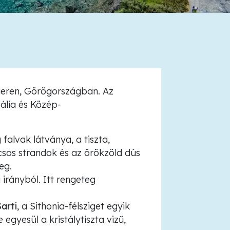
geren, Görögországban. Az
zália és Közép-
falvak látványa, a tiszta,
csos strandok és az örökzöld dús
eg.
 irányból. Itt rengeteg
arti
, a Sithonia-félsziget egyik
 egyesül a kristálytiszta vizű,