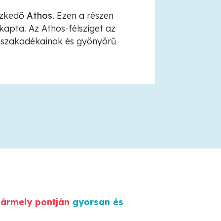
yezkedő
Athos
. Ezen a részen
 kapta. Az Athos-félsziget az
, szakadékainak és gyönyörű
bármely pontján
gyorsan és