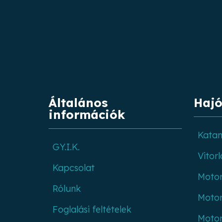
Általános
Hajó
információk
Kata
GY.I.K.
Vitorl
Kapcsolat
Moto
Rólunk
Motor
Foglalási feltételek
Moto