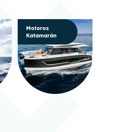
Motoros
Motorcs
Katamarán