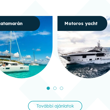
atamarán
Motoros yacht
További ajánlatok