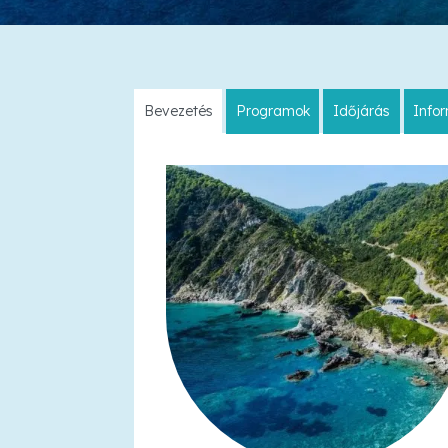
Bevezetés
Programok
Időjárás
Info