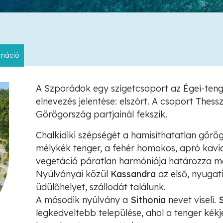
rmáció
A Szporádok egy szigetcsoport az Égei-ten
elnevezés jelentése: elszórt. A csoport Thess
Görögország partjainál fekszik.
Chalkidiki szépségét a hamisíthatatlan görög 
mélykék tenger, a fehér homokos, apró kavi
vegetáció páratlan harmóniája határozza m
Nyúlványai közül
Kassandra
az első, nyugati
üdülőhelyet, szállodát találunk.
A második nyúlvány a
Sithonia
nevet viseli.
S
legkedveltebb települése, ahol a tenger kékje