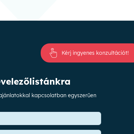
Kérj ingyenes konzultációt!
evelezőlistánkra
s ajánlatokkal kapcsolatban egyszerűen