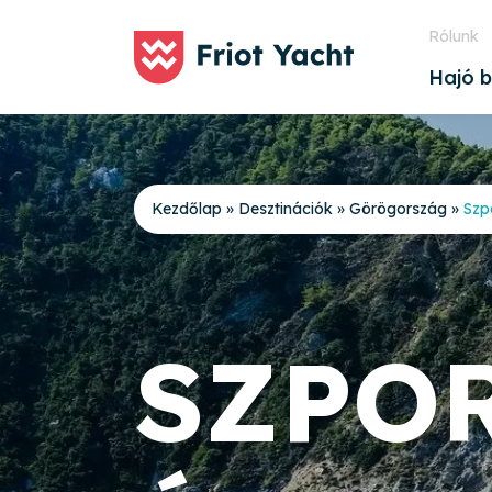
Rólunk
Hajó b
Kezdőlap
»
Desztinációk
»
Görögország
»
Szp
SZPO