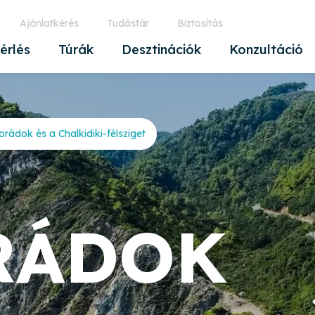
Ajánlatkérés
Tudástár
Biztosítás
érlés
Túrák
Desztinációk
Konzultáció
orádok és a Chalkidiki-félsziget
RÁDOK