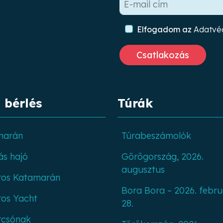
Elfogadom az
Adatvéd
 bérlés
Túrák
marán
Túrabeszámolók
ás hajó
Görögország, 2026.
augusztus
ros Katamarán
Bora Bora – 2026. febru
os Yacht
28.
rcsónak